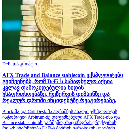
DeFi და კრიპტო
AFX Trade and Balance stablecoin ექსპლოიტები
გვიჩვენებს, რომ DeFi-ს საზაფხულო აქცია
კვლავ დამოკიდებულია ხიდის
უსაფრთხოებაზე, რეზერვის დიზაინზე და
რეალურ დროში ინციდენტზე რეაგირებაზე.
Block-მა და CoinDesk-მა აღნიშნეს ახალი ექსპლოიტის
ისტორიები Arbitrum-ზე დაფუძნებული AFX Trade-ისა და
Balance stablecoin-ის გარშემო, რაც ინფრასტრუქტურის
რისკს ინარჩუნებს DeFi-ს ბაზრის ნარატივის ცენტრში.