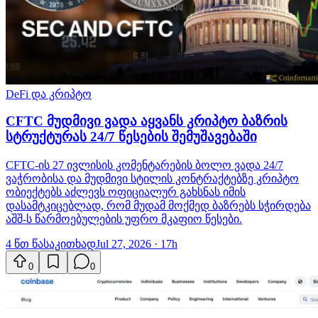
DeFi და კრიპტო
CFTC მუდმივი ვადა აყვანს კრიპტო ბაზრის
სტრუქტურას 24/7 წესების შემუშავებაში
CFTC-ის 27 ივლისის კომენტარების ბოლო ვადა 24/7
ვაჭრობისა და მუდმივი სტილის კონტრაქტებზე კრიპტო
ობიექტებს აძლევს ოფიციალურ გახსნას იმის
დასამტკიცებლად, რომ მუდამ მოქმედ ბაზრებს სჭირდება
აშშ-ს წარმოებულების უფრო მკაფიო წესები.
4 წთ წასაკითხად
Jul 27, 2026 · 17h
0
0