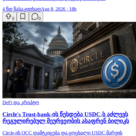
4 წთ წასაკითხად
Aug 8, 2026 · 18h
0
0
DeFi და კრიპტო
Circle's Trust-bank-ის წესდება USDC-ს აძლევს
რეგულირებულ მეურვეობის ასაფრენ ბილიკს
Circle-ის OCC დამტკიცება და ცოცხალი USDC მარჟის