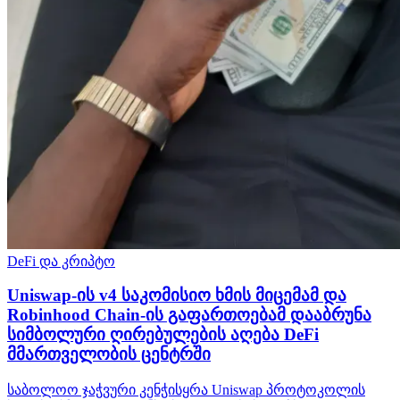
DeFi და კრიპტო
Uniswap-ის v4 საკომისიო ხმის მიცემამ და
Robinhood Chain-ის გაფართოებამ დააბრუნა
სიმბოლური ღირებულების აღება DeFi
მმართველობის ცენტრში
საბოლოო ჯაჭვური კენჭისყრა Uniswap პროტოკოლის