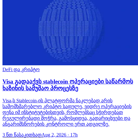
DeFi და კრიპტო
Visa გადააქვს stablecoin ოპერაციები საწარმოს
ხაზინის სამუშაო პროცესზე
Visa-ს Stablecoin-ის პლატფორმა ნაკლებად არის
სამომხმარებლო კრიპტო საფულე, ვიდრე ოპერაციების
ფენა იმ ინსტიტუტებისთვის, რომლებსაც სჭირდებათ
რეგულირებადი მოჭრა, გამოსყიდვა, გადარიცხვები და
ანგარიშსწორების კონტროლი ერთ ადგილზე.
3 წთ წასაკითხად
Aug 2, 2026 · 17h