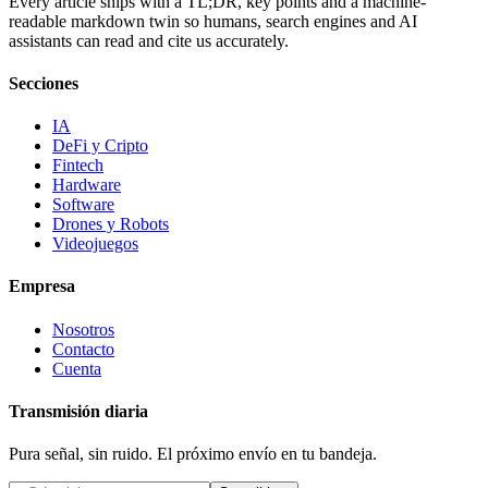
Every article ships with a TL;DR, key points and a machine-
readable markdown twin so humans, search engines and AI
assistants can read and cite us accurately.
Secciones
IA
DeFi y Cripto
Fintech
Hardware
Software
Drones y Robots
Videojuegos
Empresa
Nosotros
Contacto
Cuenta
Transmisión diaria
Pura señal, sin ruido. El próximo envío en tu bandeja.