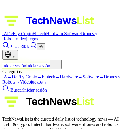
TechNews
List
IA
DeFi y Cripto
Fintech
Hardware
Software
Drones y
Robots
Videojuegos
Buscar
⌘K
es
Iniciar sesión
Iniciar sesión
Categorías
IA
→
DeFi y Cripto
→
Fintech
→
Hardware
→
Software
→
Drones y
Robots
→
Videojuegos
→
Buscar
Iniciar sesión
TechNews
List
TechNewsList is the curated daily list of technology news — AI,
DeFi & crypto, fintech, hardware, software, drones and robotics.