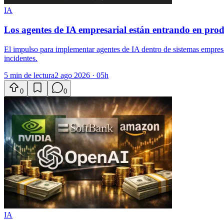
IA
Los agentes de IA empresarial están entrando en prod
El impulso para implementar agentes de IA dentro de sistemas empresari
incidentes.
5 min de lectura
2 ago 2026 · 05h
0
0
IA