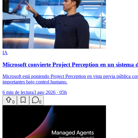
IA
Microsoft convierte Project Perception en un sistema d
Microsoft está poniendo Project Perception en vista previa pública co
importantes bajo control humano.
6 min de lectura
3 ago 2026 · 05h
0
0