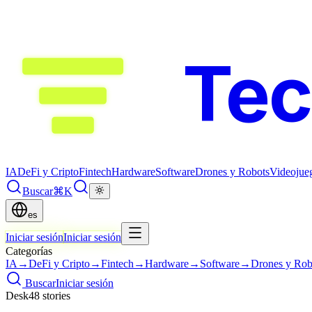
Te
IA
DeFi y Cripto
Fintech
Hardware
Software
Drones y Robots
Videojue
Buscar
⌘K
es
Iniciar sesión
Iniciar sesión
Categorías
IA
→
DeFi y Cripto
→
Fintech
→
Hardware
→
Software
→
Drones y Rob
Buscar
Iniciar sesión
Desk
48
stor
ies