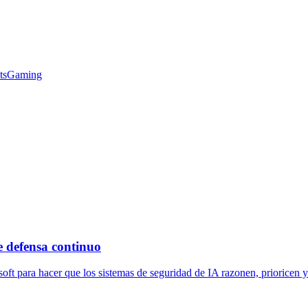
ts
Gaming
e defensa continuo
ft para hacer que los sistemas de seguridad de IA razonen, prioricen y