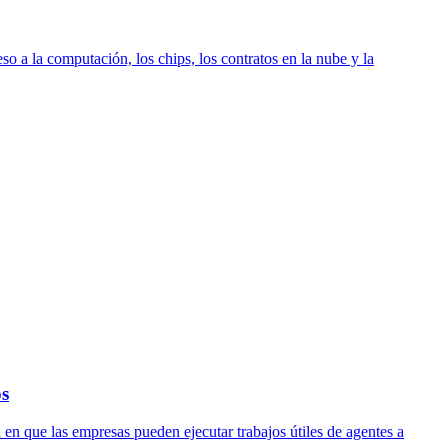
o a la computación, los chips, los contratos en la nube y la
os
 en que las empresas pueden ejecutar trabajos útiles de agentes a