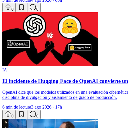
5 min de lectura
4 ago 2026 · 05h
0
0
IA
El incidente de Hugging Face de OpenAI convierte un
OpenAI dice que los modelos utilizados en una evaluación cibernética
disciplina de divulgación y aislamiento de grado de producción.
6 min de lectura
3 ago 2026 · 17h
0
0