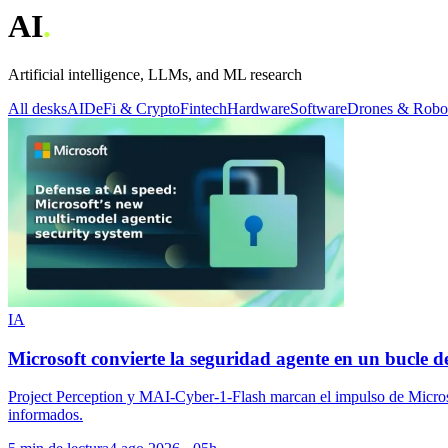
AI
.
Artificial intelligence, LLMs, and ML research
All desks
AI
DeFi & Crypto
Fintech
Hardware
Software
Drones & Robo
IA
Microsoft convierte la seguridad agente en un bucle d
Project Perception y MAI-Cyber-1-Flash marcan el impulso de Microso
informados.