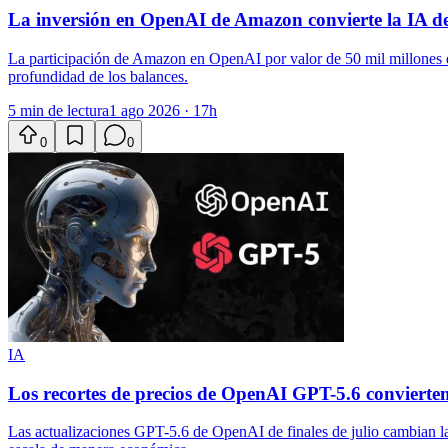
La inversión en OpenAI de Amazon convierte la IA de
La participación de Amazon en OpenAI por valor de 50 mil millones de d
profundidad de los balances.
5 min de lectura
1 ago 2026 · 17h
0
0
IA
Los recortes de precios de OpenAI GPT-5.6 convierten
Las actualizaciones GPT-5.6 de OpenAI de finales de julio cambian la 