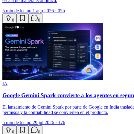
escala de manera económica.
5 min de lectura
1 ago 2026 · 05h
0
0
IA
Google Gemini Spark convierte a los agentes en segu
El lanzamiento de Gemini Spark por parte de Google en India traslada 
permisos y la confiabilidad se convierten en el producto.
5 min de lectura
29 jul 2026 · 17h
0
0