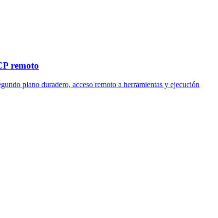
MCP remoto
segundo plano duradero, acceso remoto a herramientas y ejecución