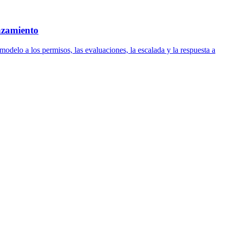
anzamiento
odelo a los permisos, las evaluaciones, la escalada y la respuesta a