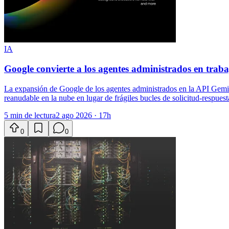
IA
Google convierte a los agentes administrados en tra
La expansión de Google de los agentes administrados en la API Gemini
reanudable en la nube en lugar de frágiles bucles de solicitud-respuest
5 min de lectura
2 ago 2026 · 17h
0
0