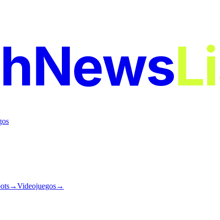
chNews
L
gos
ots
→
Videojuegos
→