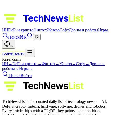
TechNews
List
ИИ
DeFi и крипто
Финтех
Железо
Софт
Дроны и роботы
Игры
Поиск
⌘K
ru
Войти
Войти
Категории
ИИ
→
DeFi и крипто
→
Финтех
→
Железо
→
Софт
→
Дроны и
роботы
→
Игры
→
Поиск
Войти
TechNews
List
TechNewsList is the curated daily list of technology news — AI,
DeFi & crypto, fintech, hardware, software, drones and robotics.
Every article ships with a TL;DR, key points and a machine-