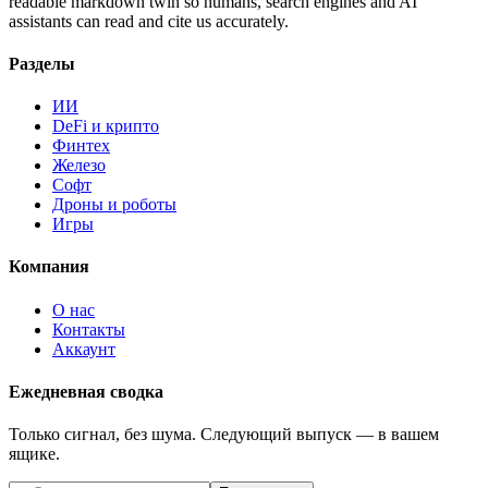
readable markdown twin so humans, search engines and AI
assistants can read and cite us accurately.
Разделы
ИИ
DeFi и крипто
Финтех
Железо
Софт
Дроны и роботы
Игры
Компания
О нас
Контакты
Аккаунт
Ежедневная сводка
Только сигнал, без шума. Следующий выпуск — в вашем
ящике.