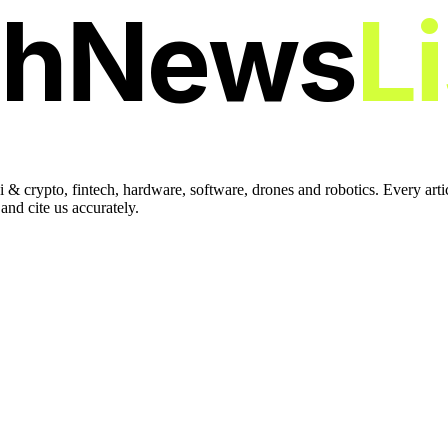
chNews
L
 & crypto, fintech, hardware, software, drones and robotics. Every art
nd cite us accurately.