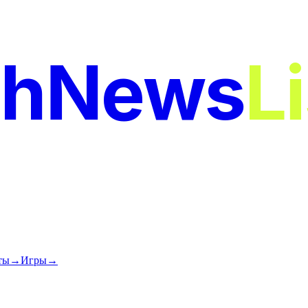
chNews
L
ты
→
Игры
→