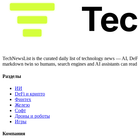
Te
TechNewsList is the curated daily list of technology news — AI, DeFi
markdown twin so humans, search engines and AI assistants can read a
Разделы
ИИ
DeFi и крипто
Финтех
Железо
Софт
Дроны и роботы
Игры
Компания