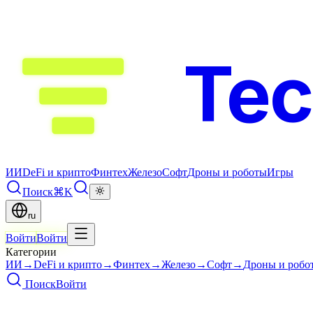
Te
ИИ
DeFi и крипто
Финтех
Железо
Софт
Дроны и роботы
Игры
Поиск
⌘K
ru
Войти
Войти
Категории
ИИ
→
DeFi и крипто
→
Финтех
→
Железо
→
Софт
→
Дроны и робо
Поиск
Войти